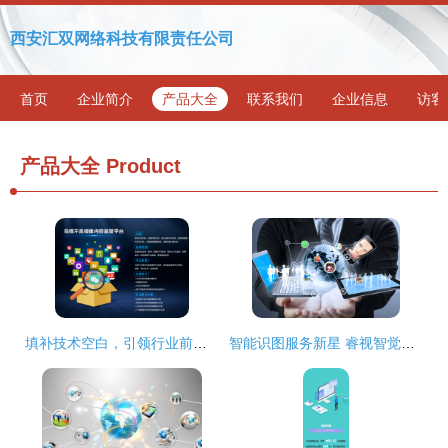
西安汇双网络科技有限责任公司
首页
企业简介
产品大全
联系我们
企业信息
访客
产品大全
Product
填补技术空白，引领行业前沿 解析国内领先的网监复合技术成果
智能识图服务新星 睿视智觉获300万天使轮投资，以差异化战略引领行业创新