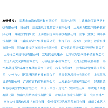
友情链接：
深圳市前海信诺科技有限公司
海南电影网
甘肃乐歆互娱网络科
技有限公司
就挑网
连云港恩才教育咨询有限公司
上海未鸟巴巴网络科技有
限公司
网络技术的研究
上海签例逡网络科技有限公司
团掌（重庆）网络科
技有限公司
云南良帮农业科技有限公司
制冷工程
校智汇（武汉）教育科技
有限公司
运城市盐湖区京凯科技有限公司
辽宁筑家梦建设工程管理有限公司
上海临尘网络科技有限公司
互联网信息服务
辽宁优智云网络科技有限公司
宿迁久高文化传媒有限公司
无锡哈达环保有限公司
幻灯及投影设备销售
锦
州奥星越秀汽车服务集团有限责任公司
税务代理服务
共青城凌微服饰有限公
司
达州市达川区洪明网络科技有限公司
重庆美惠乐科技有限公司
上海慧旭
贸易有限公司
广州市雷钧贸易有限公司
上海辰磊祥服装有限公司
郑州奥美
粮食机械技术发展有限公司
中原（中国）房地产代理有限公司
中农电子商务
有限公司
河南九阳网络科技有限公司
哈尔滨皇侨科技有限公司
北京房地产
南京大特贝思信息技术有限公司
贵州雪莲花汽车用品有限公司
组织文化艺术