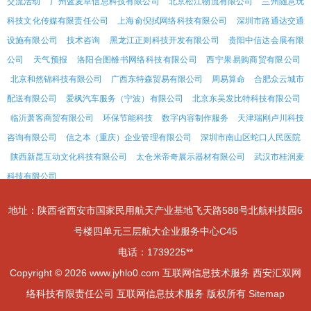
交流活动
广州蓝麦草信息科技有限公司
北京松江物流有限公司
兰州随意玩
科技文化传媒有限责任公司
上海俞倪拭网络科技有限公司
深圳市路通达交通
设施有限公司
技术咨询
黑龙江正则科技开发有限公司
贵阳中信达会展有限
公司
天气预报
洛阳合图雒书网络科技有限公司
西宁果易购商贸有限公司
北京和然锦科技有限公司
广西东特森贸易有限公司
周易算命
合肥众云城市
配送有限公司
爱枫汽车服务（宁波）有限公司
北京东吴发比特科技有限公司
临沂萧客商贸有限公司
环保节能科技
数字内容制作服务
天津瑞刚卢川科技
咨询有限公司
信之本（重庆）企业管理有限公司
深圳市南山区蛇口人民医院
陕西新昆互动文化科技有限公司
太仓米帝奇展示器材有限公司
武汉市桂润麦
科技有限公司
地址：陕西省西安市国家民用航天产业基地飞天路588号北航科技园6
号楼四单元三层航大企业服务中心C45
电话：1739225**
Copyright © 2026
www.jyhlo0.com
互联网信息技术服务
西安汇双网
络科技有限责任公司
互联网信息技术服务
版权所有
Sitemap